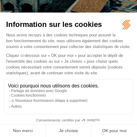
BOUILLARGUES (30230 ), Avocats Droit du patrimoine
NIMES (30000), Avocats Droit du patrimoine
Retour
ORDRE DES AVOCATS DE NÎMES
16 rue Régale
30000 NÎMES
Tél :
04 66 36 25 25
NOUS LOCALISER
PLAN DU SITE
MENTIONS LÉGALES
Septeo Digital & Services © 2026
ARTICLES