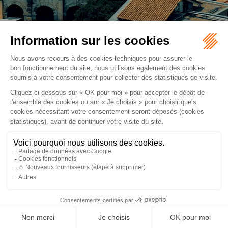
NIMES (30000), Avocats Procédures civiles et commerciales
Retour
ORDRE DES AVOCATS DE NÎMES
16 rue Régale
30000 NÎMES
Tél :
04 66 36 25 25
NOUS LOCALISER
PLAN DU SITE
MENTIONS LÉGALES
Septeo Digital & Services © 2026
ARTICLES