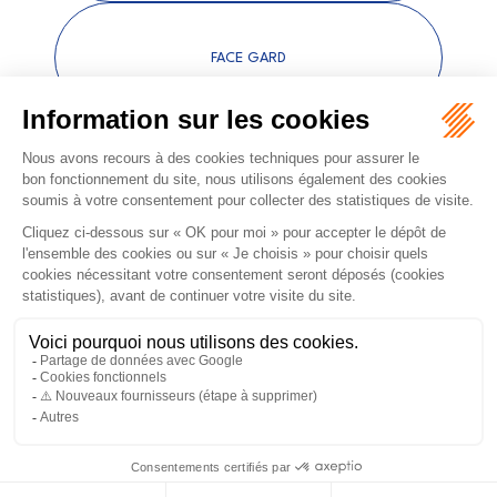
FACE GARD
ORDRE DES AVOCATS DE NÎMES
16 rue Régale
30000 NÎMES
Tél :
04 66 36 25 25
NOUS LOCALISER
PLAN DU SITE
MENTIONS LÉGALES
Septeo Digital & Services © 2026