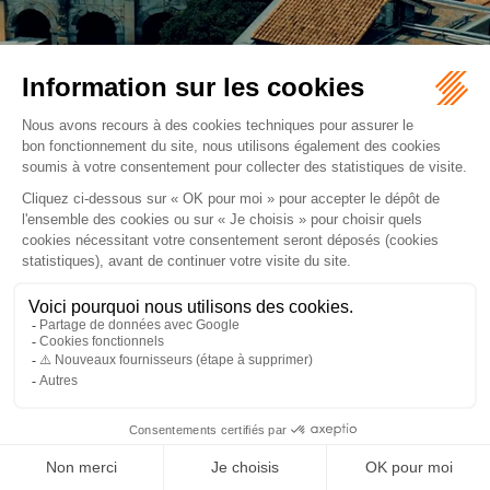
NIMES (30000), Avocats Droit bancaire
Retour
ORDRE DES AVOCATS DE NÎMES
16 rue Régale
30000 NÎMES
Tél :
04 66 36 25 25
NOUS LOCALISER
PLAN DU SITE
MENTIONS LÉGALES
Septeo Digital & Services © 2026
ARTICLES