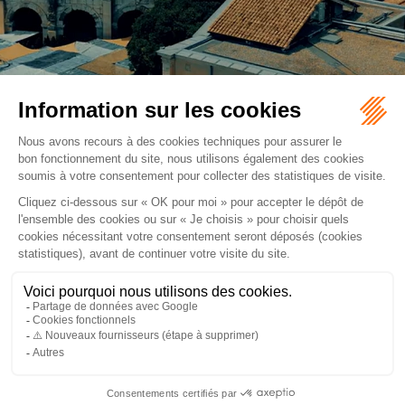
NIMES (30000), Avocats Droit de la famille
NIMES (30900), Avocats Droit de la famille
PONT ST ESPRIT (30130), Avocats Droit de la famille
SOMMIERES (30250), Avocats Droit de la famille
Retour
ORDRE DES AVOCATS DE NÎMES
16 rue Régale
30000 NÎMES
Tél :
04 66 36 25 25
NOUS LOCALISER