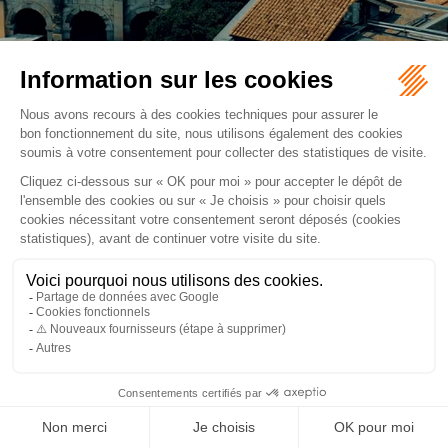
Retour
ORDRE DES AVOCATS DE NÎMES
16 rue Régale
30000 NÎMES
Tél :
04 66 36 25 25
NOUS LOCALISER
PLAN DU SITE
MENTIONS LÉGALES
Septeo Digital & Services © 2026
ARTICLES