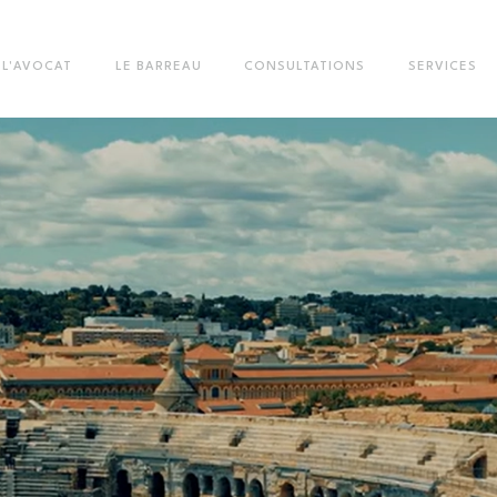
L'AVOCAT
LE BARREAU
CONSULTATIONS
SERVICES
Vous êtes ici :
Trouver un avocat
Tableau de l'Ordre