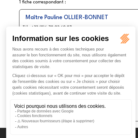
1 fiche correspondant :
Maître
Pauline
OLLIER-BONNET
Tél : +33 (0)6 79 03 69 97
Prestation de serment :
2015
Domaines de compétences :
La transaction
Accident du travail
Droit des transports
...
+ 6 autres domaines
RDV en ligne
Voir le détail
Contact