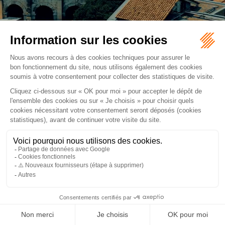
Retour
ORDRE DES AVOCATS DE NÎMES
16 rue Régale
30000 NÎMES
Tél :
04 66 36 25 25
NOUS LOCALISER
PLAN DU SITE
MENTIONS LÉGALES
Septeo Digital & Services © 2026
ARTICLES