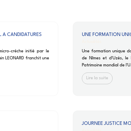
L A CANDIDATURES
UNE FORMATION UNIQ
Actualités
cro-crèche initié par le
Une formation unique da
ain LEONARD franchit une
de Nîmes et d'Uzès, le 
Patrimoine mondial de l'U
Lire la suite
JOURNEE JUSTICE M
Actualités