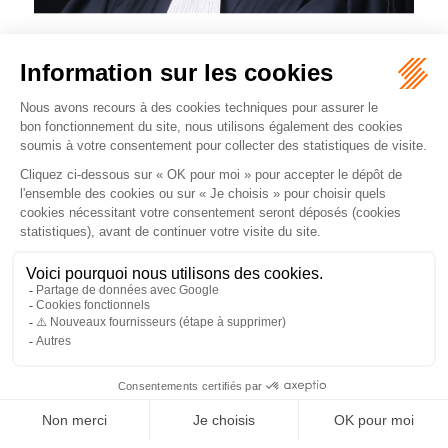
Site :
https://avocat-zwertvaegher-nimes.fr
Prestation de serment :
2019
3 Petite rue du Louvre
30000 NIMES
Tél :
0629202803
Fax :
0973888033
Numéro de case :
B3
Cabinet
ZWERTVAEGHER ALEXANDRE