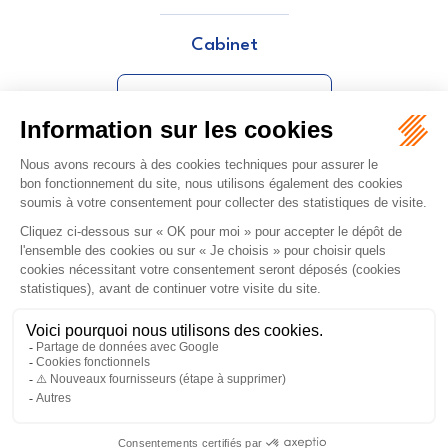
Cabinet
LOPES ANAÏS
ORDRE DES AVOCATS DE NÎMES
16 rue Régale
30000 NÎMES
Tél :
04 66 36 25 25
NOUS LOCALISER