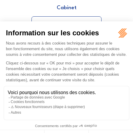
Cabinet
CREDO AVOCAT
ORDRE DES AVOCATS DE NÎMES
16 rue Régale
30000 NÎMES
Tél :
04 66 36 25 25
NOUS LOCALISER
PLAN DU SITE
MENTIONS LÉGALES
Septeo Digital & Services © 2026