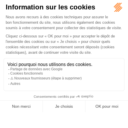
Prestation de serment :
2009
Domaine(s) de compétence(s)
Droit du travail
65 avenue Jean Jaurès
30900 NIMES
Tél :
0466701003
Numéro de case :
D105
Cabinet