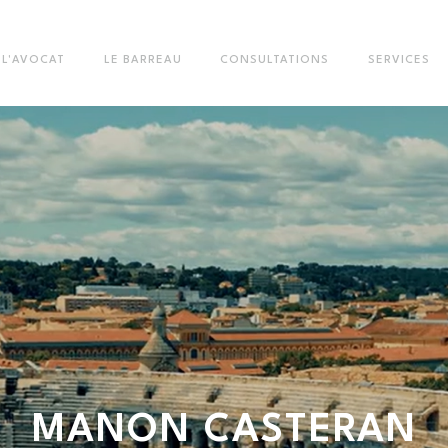
L'AVOCAT
LE BARREAU
CONSULTATIONS
SERVICES
MANON
CASTERAN