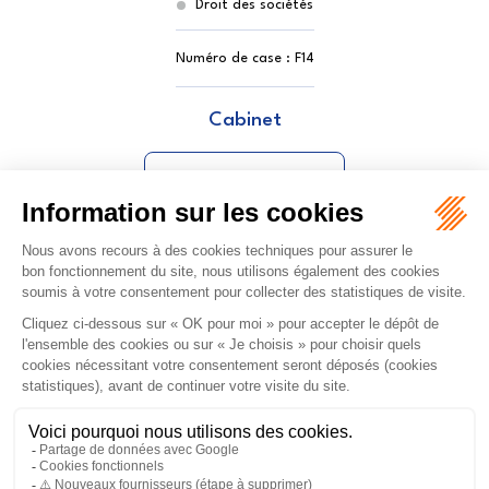
Droit des sociétés
Numéro de case :
F14
Cabinet
NATHENA
ORDRE DES AVOCATS DE NÎMES
16 rue Régale
30000 NÎMES
Tél :
04 66 36 25 25