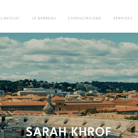
L'AVOCAT
LE BARREAU
CONSULTATIONS
SERVICES
SARAH
KHROF