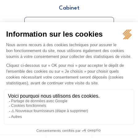
Cabinet
SAID IBRAHIM - RENAUT
ORDRE DES AVOCATS DE NÎMES
16 rue Régale
30000 NÎMES
Tél :
04 66 36 25 25
NOUS LOCALISER
PLAN DU SITE
MENTIONS LÉGALES
Septeo Digital & Services © 2026