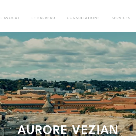
L'AVOCAT
LE BARREAU
CONSULTATIONS
SERVICES
AURORE
VEZIAN