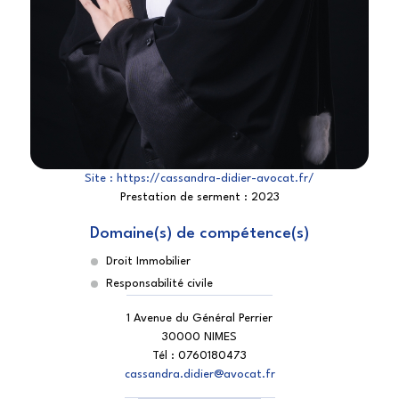
Site :
https://cassandra-didier-avocat.fr/
Prestation de serment :
2023
Domaine(s) de compétence(s)
Droit Immobilier
Responsabilité civile
1 Avenue du Général Perrier
30000 NIMES
Tél :
0760180473
cassandra.didier@avocat.fr