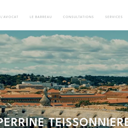
L'AVOCAT
LE BARREAU
CONSULTATIONS
SERVICES
PERRINE
TEISSONNIER