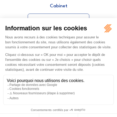
Cabinet
PICAVEZ CHLOÉ
ORDRE DES AVOCATS DE NÎMES
16 rue Régale
30000 NÎMES
Tél :
04 66 36 25 25
NOUS LOCALISER
PLAN DU SITE
MENTIONS LÉGALES
Septeo Digital & Services © 2026