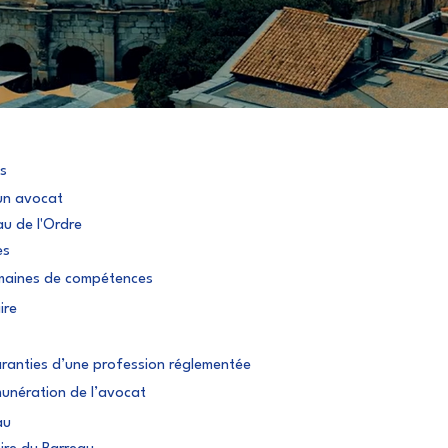
s
un avocat
u de l'Ordre
es
aines de compétences
ire
ranties d’une profession réglementée
unération de l’avocat
au