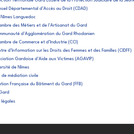
ection Territoriale Gard Lozère de la Protection Judiciaire de la Jeu
seil Départemental d’Accès au Droit (CDAD)
P Nîmes Languedoc
mbre des Métiers et de l’Artisanat du Gard
mmunauté d’Agglomération du Gard Rhodanien
mbre de Commerce et d’Industrie (CCI)
tre d’Information sur les Droits des Femmes et des Familles (CIDFF)
ciation Gardoise d’Aide aux Victimes (AGAVIP)
ersité de Nîmes
é de médiation civile
tion Française du Bâtiment du Gard (FFB)
Gard
 légales