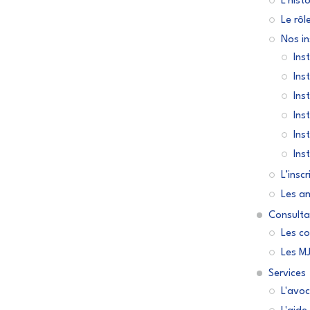
L’hist
Le rôl
Nos in
Ins
Ins
Inst
Inst
Ins
Inst
L’insc
Les a
Consulta
Les c
Les M
Services
L'avoc