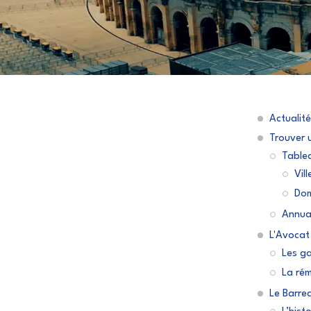
Actualité
Trouver 
Tablea
Vill
Dom
Annua
L'Avocat
Les ga
La rém
Le Barre