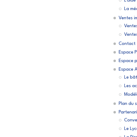
L'aide
La mé
Ventes i
Vente
Ventes
Contact
Espace P
Espace pa
Espace 
Le bât
Les ac
Modèl
Plan du s
Partenar
Conven
Le Lyc