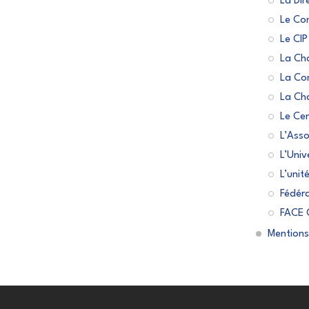
La Dir
Le Con
Le CI
La Cha
La Co
La Cha
Le Cen
L’Asso
L’Univ
L’unit
Fédéra
FACE 
Mentions