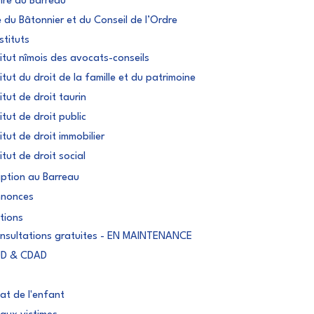
oire du Barreau
e du Bâtonnier et du Conseil de l’Ordre
stituts
titut nîmois des avocats-conseils
titut du droit de la famille et du patrimoine
itut de droit taurin
itut de droit public
titut de droit immobilier
itut de droit social
ription au Barreau
nnonces
tions
onsultations gratuites - EN MAINTENANCE
JD & CDAD
at de l'enfant