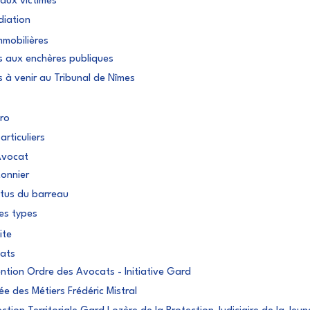
 aux victimes
diation
mmobilières
s aux enchères publiques
 à venir au Tribunal de Nîmes
ro
rticuliers
Avocat
onnier
tus du barreau
es types
ite
iats
tion Ordre des Avocats - Initiative Gard
ée des Métiers Frédéric Mistral